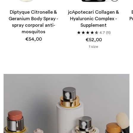
Diptyque Citronelle &
jcApotecari Collagen &
Geranium Body Spray -
Hyaluronic Complex -
P
spray corporal anti-
Supplement
mosquitos
4.7
(11)
€54,00
€52,00
1 size