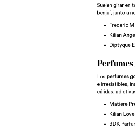
Suelen girar en 
benjuí, junto a n
Frederic Ma
Kilian Ange
Diptyque E
Perfumes
Los
perfumes g
e irresistibles, 
cálidas, adictiv
Matiere Pr
Kilian Love
BDK Parfum