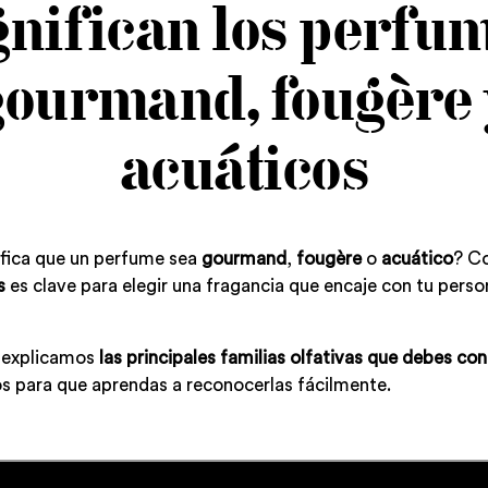
gnifican los perfu
gourmand, fougère 
acuáticos
ifica que un perfume sea
gourmand
,
fougère
o
acuático
? Co
s
es clave para elegir una fragancia que encaje con tu person
e explicamos
las principales familias olfativas que debes co
s para que aprendas a reconocerlas fácilmente.