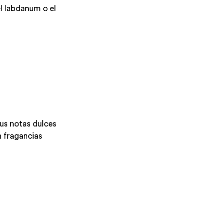
el labdanum o el
us notas dulces
n fragancias