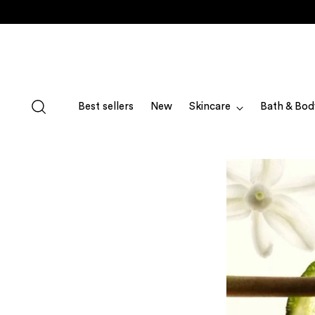
Best sellers
New
Skincare
Bath & Bod