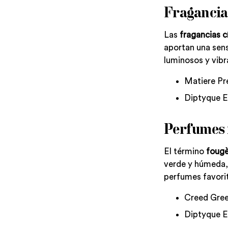
Fragancias
Las
fragancias c
aportan una sens
luminosos y vibr
Matiere Pr
Diptyque E
Perfumes 
El término
fougè
verde y húmeda,
perfumes favori
Creed Gree
Diptyque E