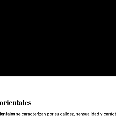
orientales
ientales
se caracterizan por su calidez, sensualidad y carác