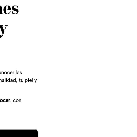
mes
y
nocer las
alidad, tu piel y
nocer
, con