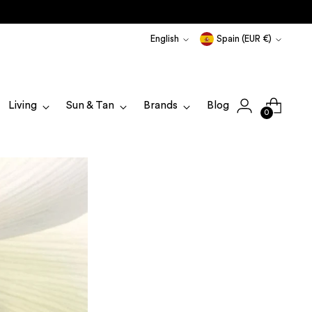
Language
Currency
English
Spain (EUR €)
Living
Sun & Tan
Brands
Blog
0