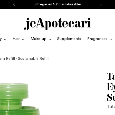
Entregas en 1-2 días laborables
y
Hair
Make-up
Supplements
Fragrances
 Refill - Sustainable Refill
T
E
Su
Tat