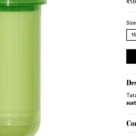
Regu
€13
pric
Size
15
De
Tata
sust
Co