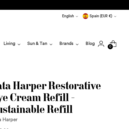
Language
Currency
English
Spain (EUR €)
Living
Sun & Tan
Brands
Blog
0
ata Harper Restorative
ye Cream Refill -
stainable Refill
a Harper