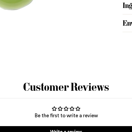
In
En
Add
pro
to
you
cart
Customer Reviews
Be the first to write a review