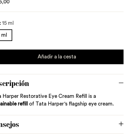
lar
6,00
e
:
15 ml
 ml
Añadir a la cesta
scripción
 Harper Restorative Eye Cream Refill is a
ainable refill
of Tata Harper's flagship eye cream.
nsejos